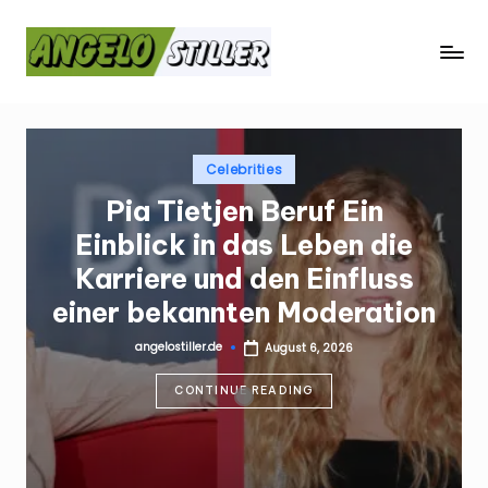
Skip
a
to
content
n
g
Posted
e
Celebrities
in
Pia Tietjen Beruf Ein
l
Einblick in das Leben die
o
Karriere und den Einfluss
s
einer bekannten Moderation
t
angelostiller.de
August 6, 2026
il
Posted
by
l
CONTINUE READING
e
r