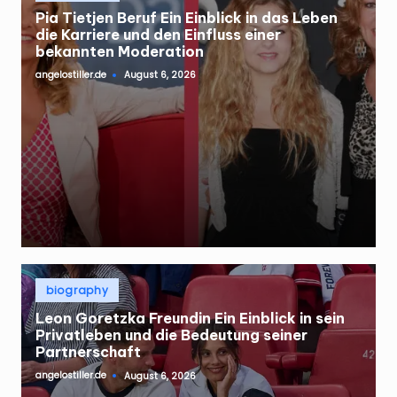
Pia Tietjen Beruf Ein Einblick in das Leben
die Karriere und den Einfluss einer
bekannten Moderation
angelostiller.de
August 6, 2026
Posted
by
Posted
biography
in
Leon Goretzka Freundin Ein Einblick in sein
Privatleben und die Bedeutung seiner
Partnerschaft
angelostiller.de
August 6, 2026
Posted
by