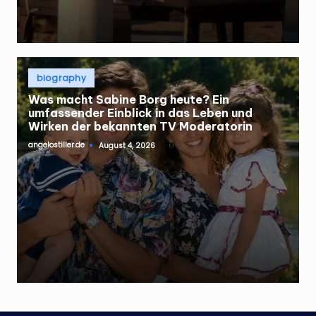
Posted
biography
in
Was macht Sabine Borg heute? Ein
umfassender Einblick in das Leben und
Wirken der bekannten TV Moderatorin
angelostiller.de
August 4, 2026
Posted
by