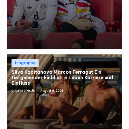
Posted
biography
in
Silva Kapitanova Marcos Ferragut Ein
tiefgehender Einblick in Leben Karriere und
Einfluss
angelostiller.de
August 6, 2026
Posted
by