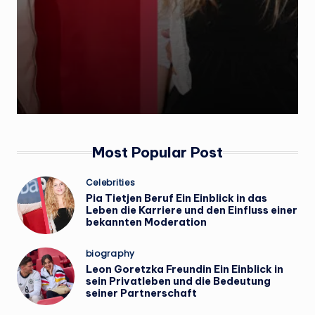
.
d
e
Most Popular Post
Posted
Celebrities
in
Pia Tietjen Beruf Ein Einblick in das
Leben die Karriere und den Einfluss einer
bekannten Moderation
Posted
biography
in
Leon Goretzka Freundin Ein Einblick in
sein Privatleben und die Bedeutung
seiner Partnerschaft