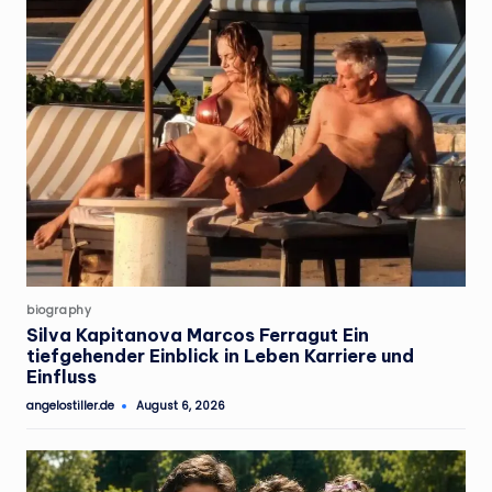
Posted
biography
in
Silva Kapitanova Marcos Ferragut Ein
tiefgehender Einblick in Leben Karriere und
Einfluss
angelostiller.de
August 6, 2026
Posted
by