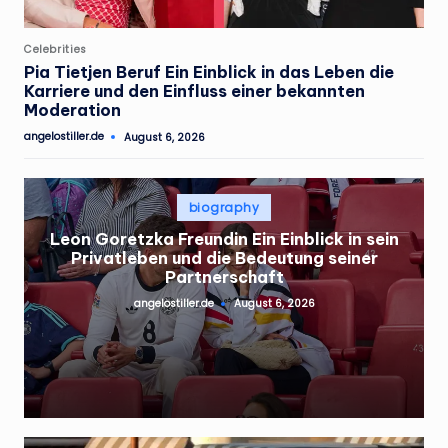
Posted
Celebrities
in
Pia Tietjen Beruf Ein Einblick in das Leben die
Karriere und den Einfluss einer bekannten
Moderation
angelostiller.de
August 6, 2026
Posted
by
Posted
biography
in
Leon Goretzka Freundin Ein Einblick in sein
Privatleben und die Bedeutung seiner
Partnerschaft
angelostiller.de
August 6, 2026
Posted
by