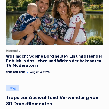
Posted
biography
in
Was macht Sabine Borg heute? Ein umfassender
Einblick in das Leben und Wirken der bekannten
TV Moderatorin
angelostiller.de
August 4, 2026
Posted
by
Posted
Blog
in
Tipps zur Auswahl und Verwendung von
3D Druckfilamenten