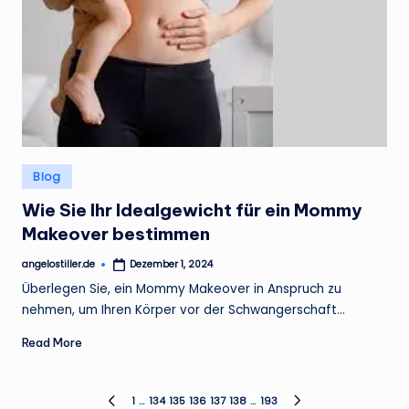
Posted
Blog
in
Wie Sie Ihr Idealgewicht für ein Mommy
Makeover bestimmen
angelostiller.de
Dezember 1, 2024
Posted
by
Überlegen Sie, ein Mommy Makeover in Anspruch zu
nehmen, um Ihren Körper vor der Schwangerschaft…
Read More
Seitennummerierung
1
…
134
135
136
137
138
…
193
PREVIOUS
NEXT