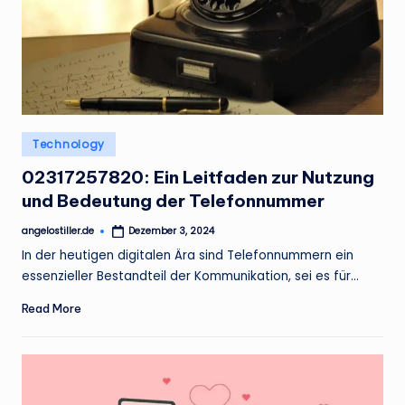
Posted
Technology
in
02317257820: Ein Leitfaden zur Nutzung
und Bedeutung der Telefonnummer
angelostiller.de
Dezember 3, 2024
Posted
by
In der heutigen digitalen Ära sind Telefonnummern ein
essenzieller Bestandteil der Kommunikation, sei es für…
Read More