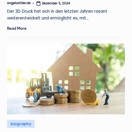
angelostiller.de
Dezember 3, 2024
Posted
by
Der 3D Druck hat sich in den letzten Jahren rasant
weiterentwickelt und ermöglicht es, mit…
Read More
Posted
biography
in