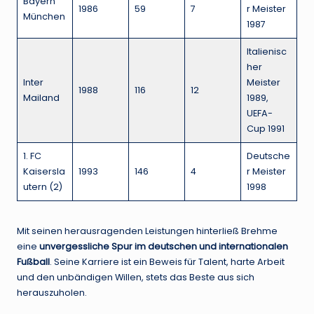
Bayern
1986
59
7
r Meister
München
1987
Italienisc
her
Inter
Meister
1988
116
12
Mailand
1989,
UEFA-
Cup 1991
1. FC
Deutsche
Kaisersla
1993
146
4
r Meister
utern (2)
1998
Mit seinen herausragenden Leistungen hinterließ Brehme
eine
unvergessliche Spur im deutschen und internationalen
Fußball
. Seine Karriere ist ein Beweis für Talent, harte Arbeit
und den unbändigen Willen, stets das Beste aus sich
herauszuholen.