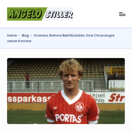
Skip
a
to
content
n
Home
-
Blog
-
Andreas Brehme Beitrittsdaten: Eine Chronologie
g
seiner Karriere
e
l
o
s
t
il
l
e
r