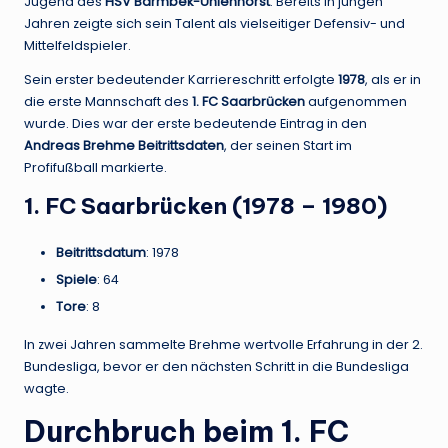
Jugend des
HSV Barmbek-Uhlenhorst
. Bereits in jungen
Jahren zeigte sich sein Talent als vielseitiger Defensiv- und
Mittelfeldspieler.
Sein erster bedeutender Karriereschritt erfolgte
1978
, als er in
die erste Mannschaft des
1. FC Saarbrücken
aufgenommen
wurde. Dies war der erste bedeutende Eintrag in den
Andreas Brehme Beitrittsdaten
, der seinen Start im
Profifußball markierte.
1. FC Saarbrücken (1978 – 1980)
Beitrittsdatum
: 1978
Spiele
: 64
Tore
: 8
In zwei Jahren sammelte Brehme wertvolle Erfahrung in der 2.
Bundesliga, bevor er den nächsten Schritt in die Bundesliga
wagte.
Durchbruch beim 1. FC