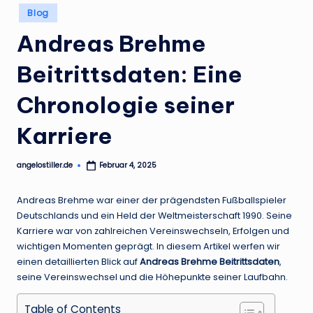
.
Posted
Blog
in
d
Andreas Brehme
e
Beitrittsdaten: Eine
Chronologie seiner
Karriere
angelostiller.de
Februar 4, 2025
Posted
by
Andreas Brehme war einer der prägendsten Fußballspieler
Deutschlands und ein Held der Weltmeisterschaft 1990. Seine
Karriere war von zahlreichen Vereinswechseln, Erfolgen und
wichtigen Momenten geprägt. In diesem Artikel werfen wir
einen detaillierten Blick auf
Andreas Brehme Beitrittsdaten
,
seine Vereinswechsel und die Höhepunkte seiner Laufbahn.
Table of Contents