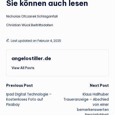
Sie können auch lesen
Nicholas Ofczarek Schlaganfall
Christian Wück Beitrittsdaten
Last updated on Februar 4, 2025
angelostiller.de
View All Posts
Post
Previous Post
Next Post
Ipad Digital Technologie –
Klaus Hallhuber
navigation
Kostenloses Foto auf
Traueranzeige – Abschied
Pixabay
von einer
bemerkenswerten
Persönlichkeit