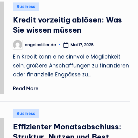
Posted
Business
in
Kredit vorzeitig ablösen: Was
Sie wissen müssen
angelostiller.de
Mai 17, 2025
Posted
by
Ein Kredit kann eine sinnvolle Möglichkeit
sein, größere Anschaffungen zu finanzieren
oder finanzielle Engpässe zu…
Read More
Posted
Business
in
Effizienter Monatsabschluss:
Struktur, Nutzen und Best