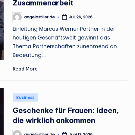
l
Zusammenarbeit
e
angelostiller.de
Juli 26, 2026
Posted
by
r
Einleitung Marcus Werner Partner In der
heutigen Geschäftswelt gewinnt das
.
Thema Partnerschaften zunehmend an
d
Bedeutung.…
e
Read More
Posted
Business
in
Geschenke für Frauen: Ideen,
die wirklich ankommen
angelostiller.de
Juni 17, 2026