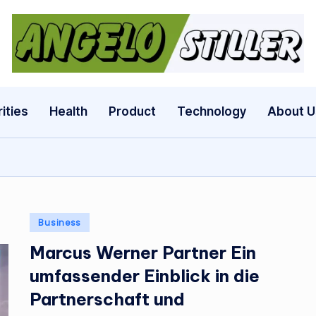
a
n
g
ities
Health
Product
Technology
About U
e
l
o
Posted
Business
s
in
Marcus Werner Partner Ein
t
umfassender Einblick in die
il
Partnerschaft und