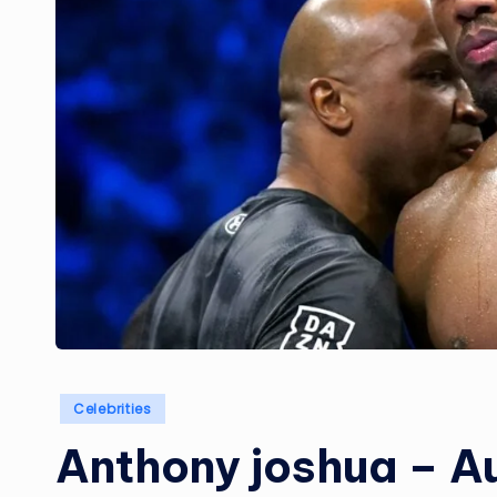
Posted
Celebrities
in
Anthony joshua – Au