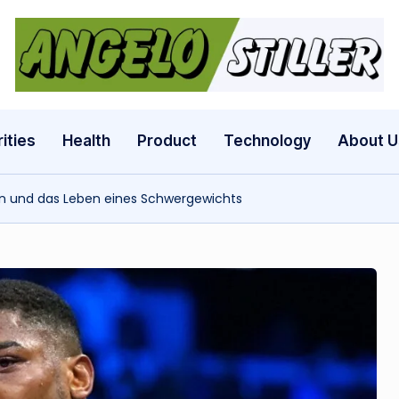
a
n
g
ities
Health
Product
Technology
About U
e
lin und das Leben eines Schwergewichts
l
o
s
t
il