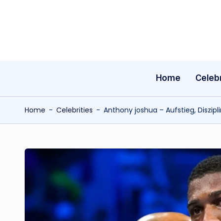
Skip
to
content
Home
Celebr
Home
-
Celebrities
-
Anthony joshua – Aufstieg, Diszip