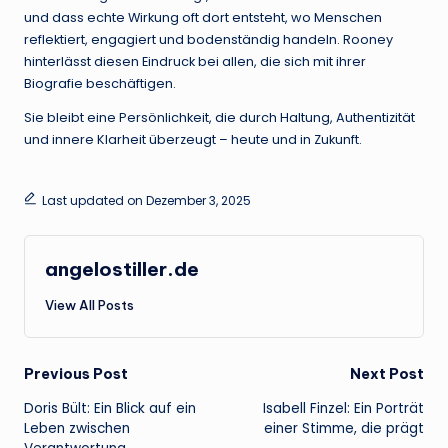
und dass echte Wirkung oft dort entsteht, wo Menschen
reflektiert, engagiert und bodenständig handeln. Rooney
hinterlässt diesen Eindruck bei allen, die sich mit ihrer
Biografie beschäftigen.
Sie bleibt eine Persönlichkeit, die durch Haltung, Authentizität
und innere Klarheit überzeugt – heute und in Zukunft.
Last updated on Dezember 3, 2025
angelostiller.de
View All Posts
Post
Previous Post
Next Post
Doris Bült: Ein Blick auf ein
Isabell Finzel: Ein Porträt
navigation
Leben zwischen
einer Stimme, die prägt