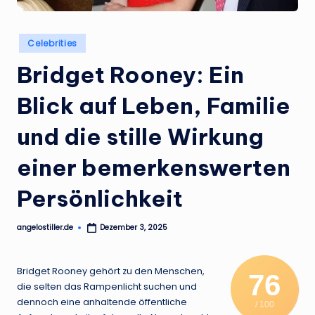
.
d
Posted
Celebrities
e
in
Bridget Rooney: Ein
Blick auf Leben, Familie
und die stille Wirkung
einer bemerkenswerten
Persönlichkeit
angelostiller.de
Dezember 3, 2025
Posted
by
Bridget Rooney gehört zu den Menschen,
76
die selten das Rampenlicht suchen und
dennoch eine anhaltende öffentliche
/ 100