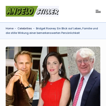
Skip
a
to
content
n
Home
-
Celebrities
-
Bridget Rooney: Ein Blick auf Leben, Familie und
g
die stille Wirkung einer bemerkenswerten Persönlichkeit
e
l
o
s
t
il
l
e
r