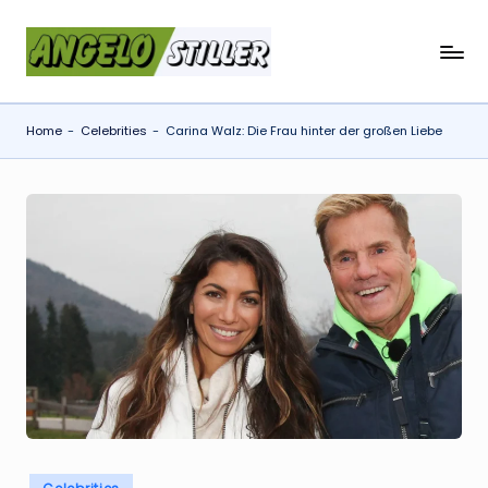
Skip
a
to
content
n
Home
-
Celebrities
-
Carina Walz: Die Frau hinter der großen Liebe
g
e
l
o
s
t
il
l
e
r
Posted