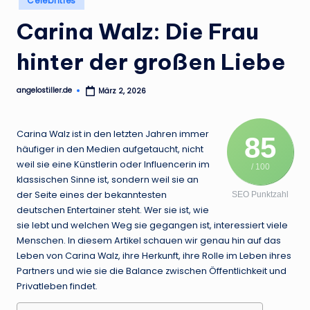
Celebrities
.
in
Carina Walz: Die Frau
d
e
hinter der großen Liebe
angelostiller.de
März 2, 2026
Posted
by
Carina Walz ist in den letzten Jahren immer
85
häufiger in den Medien aufgetaucht, nicht
weil sie eine Künstlerin oder Influencerin im
/ 100
klassischen Sinne ist, sondern weil sie an
der Seite eines der bekanntesten
SEO Punktzahl
deutschen Entertainer steht. Wer sie ist, wie
sie lebt und welchen Weg sie gegangen ist, interessiert viele
Menschen. In diesem Artikel schauen wir genau hin auf das
Leben von Carina Walz, ihre Herkunft, ihre Rolle im Leben ihres
Partners und wie sie die Balance zwischen Öffentlichkeit und
Privatleben findet.