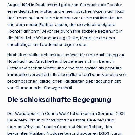
August 1984 in Deutschland geboren. Sie wuchs als Tochter
einer deutschen Mutter und eines libyschen Vaters auf. Nach
der Trennung ihrer Eltern lebte sie vor allem mit ihrer Mutter
und dem neuen Partner dieser, der sie wie eine eigene
Tochter annahm. Bevor sie durch ihre spätere Beziehung in
die öffentliche Wahrnehmung rückte, führte sie ein eher
unauffälliges und bodenständiges Leben.
Nach dem Abitur entschied sich Walz für eine Ausbildung zur
Hotelkauffrau. Anschließend bildete sie sich im Bereich
Betriebswirtschaft weiter und arbeitete später als geprüfte
Immobilienverwalterin. Ihre berufliche Laufbahn war also von
pragmatischen, alltäglichen Tätigkeiten geprägt und nicht
von Glamour oder Showgeschäft.
Die schicksalhafte Begegnung
Der Wendepunkt in Carina Walz’ Leben kam im Sommer 2006.
Bei einem Urlaub auf Mallorca besuchte sie einen Club
namens „Physical“ und traf dort auf Dieter Bohlen, den
bekannten Musiker, Produzenten und späteren DSDS-Juror.