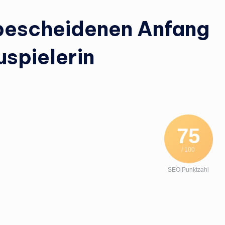
bescheidenen Anfang
uspielerin
75
/ 100
SEO Punktzahl