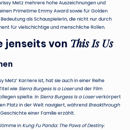
Chrissy Metz mehrere hohe Auszeichnungen und
einen Primetime Emmy Award sowie für Golden
Bedeutung als Schauspielerin, die nicht nur durch
nt für vielschichtige und menschliche Rollen.
This Is Us
 jenseits von
hen
 Metz’ Karriere ist, hat sie auch in einer Reihe
Titel wie
Sierra Burgess Is a Loser
und der Film
llegen spielte. In
Sierra Burgess Is a Loser
verkörpert
ren Platz in der Welt navigiert, während
Breakthrough
Geschichte einer Familie erzählt.
 Stimme in
Kung Fu Panda: The Paws of Destiny
.