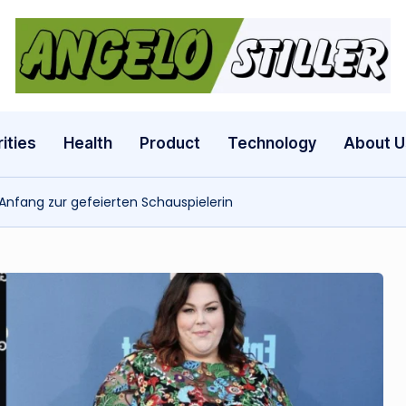
a
n
g
ities
Health
Product
Technology
About U
e
nfang zur gefeierten Schauspielerin
l
o
s
t
il