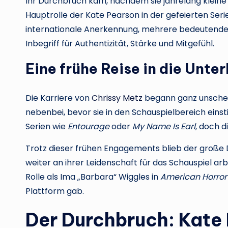
Ihr Durchbruch kam, nachdem sie jahrelang kleine R
Hauptrolle der Kate Pearson in der gefeierten Ser
internationale Anerkennung, mehrere bedeutend
Inbegriff für Authentizität, Stärke und Mitgefühl.
Eine frühe Reise in die Unte
Die Karriere von
Chrissy Metz
begann ganz unschein
nebenbei, bevor sie in den Schauspielbereich einsti
Serien wie
Entourage
oder
My Name Is Earl
, doch d
Trotz dieser frühen Engagements blieb der große 
weiter an ihrer Leidenschaft für das Schauspiel arb
Rolle als Ima „Barbara“ Wiggles in
American Horror 
Plattform gab.
Der Durchbruch: Kate