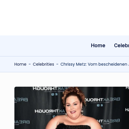
Skip
to
content
Home
Celebr
Home
-
Celebrities
-
Chrissy Metz: Vom bescheidenen A