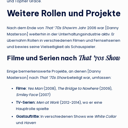
und Topher Grace.
Weitere Rollen und Projekte
Nach dem Ende von
That ’70s Show
im Jahr 2006 war [Danny
Masterson] weiterhin in der Unterhaltungsindustrie aktiv. Er
übernahm Rollen in verschiedenen Filmen und Fernsehserien
und bewies seine Vielseitigkeit als Schauspieler.
That ’70s Show
Filme und Serien nach
Einige bemerkenswerte Projekte, an denen [Danny
Masterson] nach
That ’70s Show
beteiligt war, umfassen:
Filme:
Yes Man
(2008),
The Bridge to Nowhere
(2009),
Smiley Face
(2007)
TV-Serien:
Men at Work
(2012-2014), wo er eine
Hauptrolle spielte
Gastauftritte:
In verschiedenen Shows wie
White Collar
und
Haven