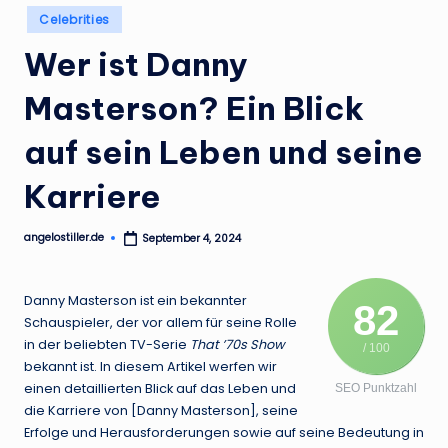
.
Posted
Celebrities
in
d
Wer ist Danny
e
Masterson? Ein Blick
auf sein Leben und seine
Karriere
angelostiller.de
September 4, 2024
Posted
by
Danny Masterson ist ein bekannter
82
Schauspieler, der vor allem für seine Rolle
in der beliebten TV-Serie
That ’70s Show
/ 100
bekannt ist. In diesem Artikel werfen wir
einen detaillierten Blick auf das Leben und
SEO Punktzahl
die Karriere von [Danny Masterson], seine
Erfolge und Herausforderungen sowie auf seine Bedeutung in