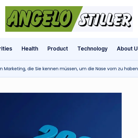
a
n
g
ities
Health
Product
Technology
About U
e
len Marketing, die Sie kennen müssen, um die Nase vorn zu haben
l
o
s
t
il