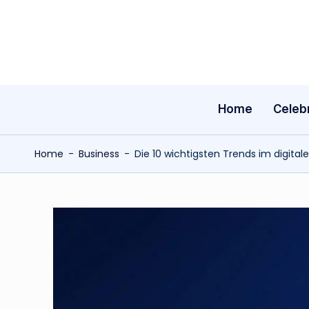
Skip
to
content
Home
Celebr
Home
-
Business
-
Die 10 wichtigsten Trends im digita