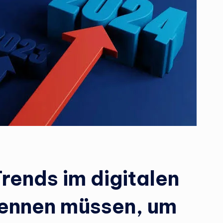
l
e
r
.
d
e
Trends im digitalen
kennen müssen, um