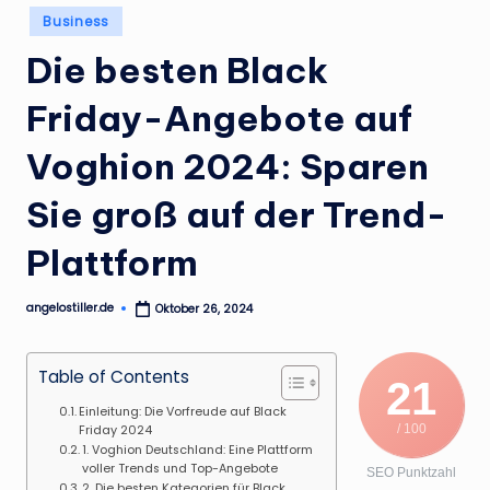
.
Posted
Business
in
d
Die besten Black
e
Friday-Angebote auf
Voghion 2024: Sparen
Sie groß auf der Trend-
Plattform
angelostiller.de
Oktober 26, 2024
Posted
by
Table of Contents
21
Einleitung: Die Vorfreude auf Black
/ 100
Friday 2024
1. Voghion Deutschland: Eine Plattform
voller Trends und Top-Angebote
SEO Punktzahl
2. Die besten Kategorien für Black