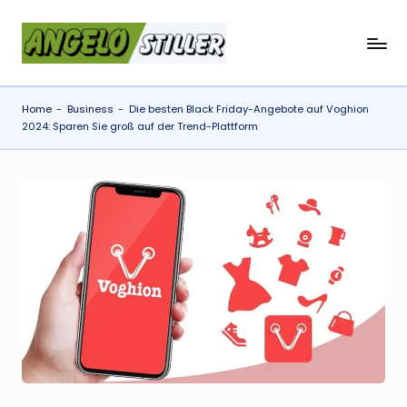
Skip
a
to
content
n
Home
-
Business
-
Die besten Black Friday-Angebote auf Voghion
g
2024: Sparen Sie groß auf der Trend-Plattform
e
l
o
s
t
il
l
e
r