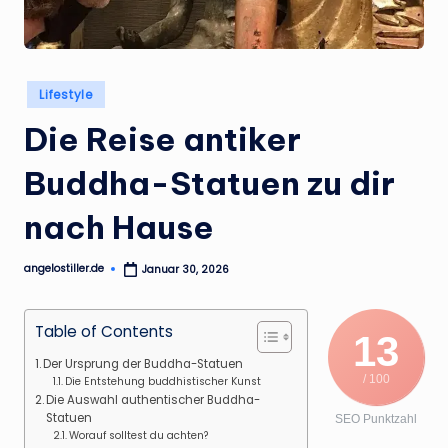
.
d
e
Posted
Lifestyle
in
Die Reise antiker
Buddha-Statuen zu dir
nach Hause
angelostiller.de
Januar 30, 2026
Posted
by
Table of Contents
13
Der Ursprung der Buddha-Statuen
/ 100
Die Entstehung buddhistischer Kunst
Die Auswahl authentischer Buddha-
Statuen
SEO Punktzahl
Worauf solltest du achten?