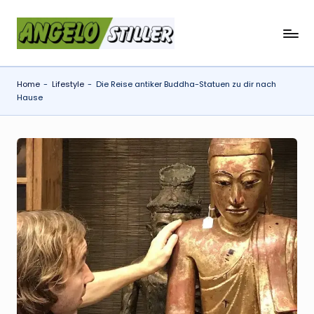
Skip
a
to
content
n
Home
-
Lifestyle
-
Die Reise antiker Buddha-Statuen zu dir nach
g
Hause
e
l
o
s
t
il
l
e
r