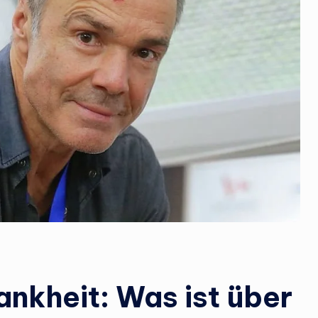
l
e
r
.
d
e
nkheit: Was ist über