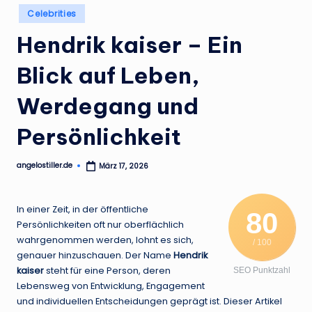
.
Posted
Celebrities
in
d
Hendrik kaiser – Ein
e
Blick auf Leben,
Werdegang und
Persönlichkeit
angelostiller.de
März 17, 2026
Posted
by
In einer Zeit, in der öffentliche
80
Persönlichkeiten oft nur oberflächlich
wahrgenommen werden, lohnt es sich,
/ 100
genauer hinzuschauen. Der Name
Hendrik
kaiser
steht für eine Person, deren
SEO Punktzahl
Lebensweg von Entwicklung, Engagement
und individuellen Entscheidungen geprägt ist. Dieser Artikel