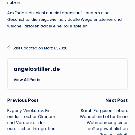
nutzen.
Am Ende steht nicht nur ein Lebenslauf, sondern eine
Geschichte, die zeigt, wie individuelle Wege entstehen und
welche Faktoren dabei eine Rolle spielen.
Last updated on März 17, 2026
angelostiller.de
View All Posts
Post
Previous Post
Next Post
Evgeny Vinokurov: Ein
Sarah Ferguson: Leben,
navigation
einflussreicher Ökonom
Wandel und öffentliche
und Vordenker der
Wahrnehmung einer
eurasischen Integration
außergewöhnlichen
Persönlichkeit