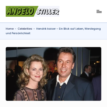
Skip
a
to
content
n
Home
-
Celebrities
-
Hendrik kaiser – Ein Blick auf Leben, Werdegang
g
und Persönlichkeit
e
l
o
s
t
il
l
e
r