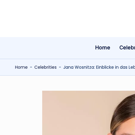
Skip
to
content
Home
Celebr
Home
-
Celebrities
-
Jana Wosnitza: Einblicke in das L