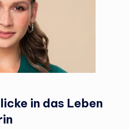
l
e
r
.
d
e
licke in das Leben
in