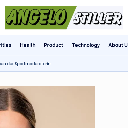
a
n
g
ities
Health
Product
Technology
About U
e
eben der Sportmoderatorin
l
o
s
t
il