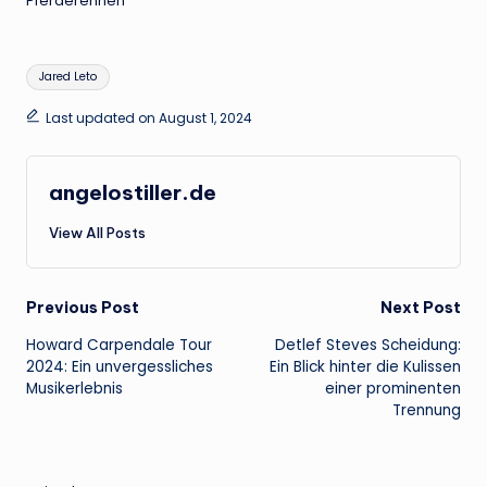
Pferderennen
Tags:
Jared Leto
Last updated on August 1, 2024
angelostiller.de
View All Posts
Post
Previous Post
Next Post
Howard Carpendale Tour
Detlef Steves Scheidung:
navigation
2024: Ein unvergessliches
Ein Blick hinter die Kulissen
Musikerlebnis
einer prominenten
Trennung