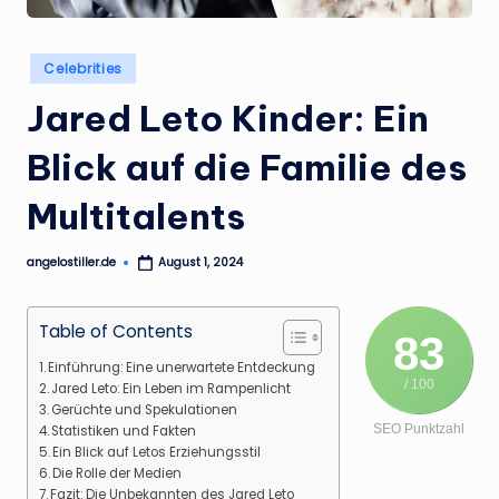
.
d
Posted
Celebrities
e
in
Jared Leto Kinder: Ein
Blick auf die Familie des
Multitalents
angelostiller.de
August 1, 2024
Posted
by
Table of Contents
83
Einführung: Eine unerwartete Entdeckung
/ 100
Jared Leto: Ein Leben im Rampenlicht
Gerüchte und Spekulationen
SEO Punktzahl
Statistiken und Fakten
Ein Blick auf Letos Erziehungsstil
Die Rolle der Medien
Fazit: Die Unbekannten des Jared Leto