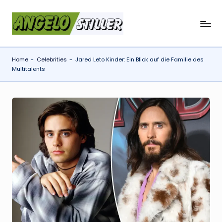
Skip
a
to
content
n
Home
-
Celebrities
-
Jared Leto Kinder: Ein Blick auf die Familie des
g
Multitalents
e
l
o
s
t
il
l
e
r