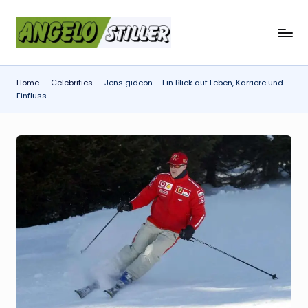
Skip
a
to
content
n
Home
-
Celebrities
-
Jens gideon – Ein Blick auf Leben, Karriere und
g
Einfluss
e
l
o
s
t
il
l
e
r