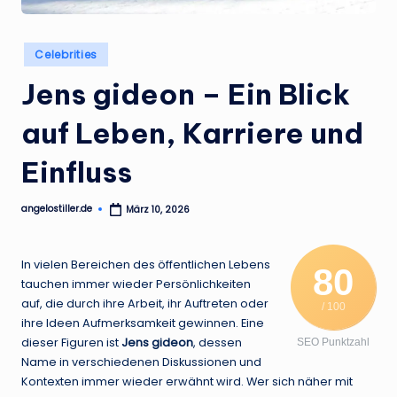
.
d
Posted
Celebrities
e
in
Jens gideon – Ein Blick
auf Leben, Karriere und
Einfluss
angelostiller.de
März 10, 2026
Posted
by
In vielen Bereichen des öffentlichen Lebens
80
tauchen immer wieder Persönlichkeiten
auf, die durch ihre Arbeit, ihr Auftreten oder
/ 100
ihre Ideen Aufmerksamkeit gewinnen. Eine
dieser Figuren ist
Jens gideon
, dessen
SEO Punktzahl
Name in verschiedenen Diskussionen und
Kontexten immer wieder erwähnt wird. Wer sich näher mit