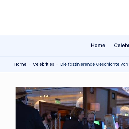
Skip
to
content
Home
Celebr
Home
-
Celebrities
-
Die faszinierende Geschichte von