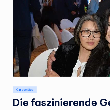
Posted
Celebrities
in
Die faszinierende G