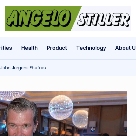
a
n
g
ities
Health
Product
Technology
About U
e
 John Jürgens Ehefrau
l
o
s
t
il