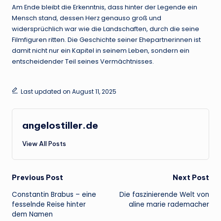
Am Ende bleibt die Erkenntnis, dass hinter der Legende ein
Mensch stand, dessen Herz genauso groß und
widersprüchlich war wie die Landschaften, durch die seine
Filmfiguren ritten. Die Geschichte seiner Ehepartnerinnen ist
damit nicht nur ein Kapitel in seinem Leben, sondern ein
entscheidender Teil seines Vermächtnisses.
Last updated on August 11, 2025
angelostiller.de
View All Posts
Post
Previous Post
Next Post
Constantin Brabus – eine
Die faszinierende Welt von
navigation
fesselnde Reise hinter
aline marie rademacher
dem Namen