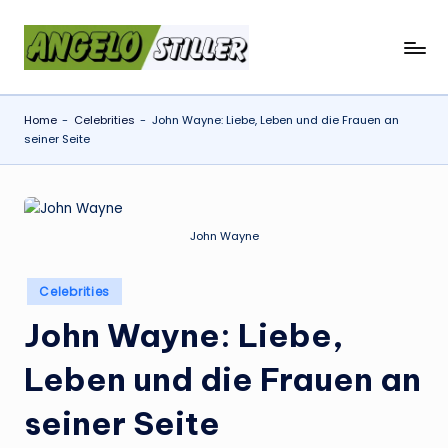
Skip
a
to
content
n
Home
-
Celebrities
-
John Wayne: Liebe, Leben und die Frauen an
g
seiner Seite
e
l
o
John Wayne
s
Posted
t
Celebrities
in
il
John Wayne: Liebe,
l
Leben und die Frauen an
e
seiner Seite
r