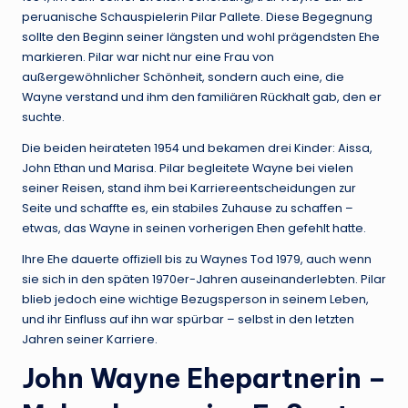
peruanische Schauspielerin Pilar Pallete. Diese Begegnung
sollte den Beginn seiner längsten und wohl prägendsten Ehe
markieren. Pilar war nicht nur eine Frau von
außergewöhnlicher Schönheit, sondern auch eine, die
Wayne verstand und ihm den familiären Rückhalt gab, den er
suchte.
Die beiden heirateten 1954 und bekamen drei Kinder: Aissa,
John Ethan und Marisa. Pilar begleitete Wayne bei vielen
seiner Reisen, stand ihm bei Karriereentscheidungen zur
Seite und schaffte es, ein stabiles Zuhause zu schaffen –
etwas, das Wayne in seinen vorherigen Ehen gefehlt hatte.
Ihre Ehe dauerte offiziell bis zu Waynes Tod 1979, auch wenn
sie sich in den späten 1970er-Jahren auseinanderlebten. Pilar
blieb jedoch eine wichtige Bezugsperson in seinem Leben,
und ihr Einfluss auf ihn war spürbar – selbst in den letzten
Jahren seiner Karriere.
John Wayne Ehepartnerin
–