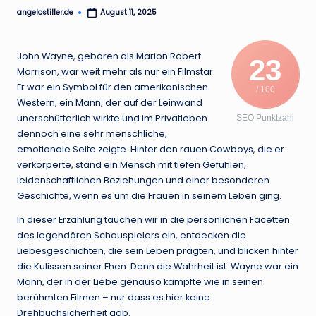
.
angelostiller.de
August 11, 2025
Posted
by
d
e
John Wayne, geboren als Marion Robert
23
Morrison, war weit mehr als nur ein Filmstar.
Er war ein Symbol für den amerikanischen
/ 100
Western, ein Mann, der auf der Leinwand
unerschütterlich wirkte und im Privatleben
SEO Punktzahl
dennoch eine sehr menschliche,
emotionale Seite zeigte. Hinter den rauen Cowboys, die er
verkörperte, stand ein Mensch mit tiefen Gefühlen,
leidenschaftlichen Beziehungen und einer besonderen
Geschichte, wenn es um die Frauen in seinem Leben ging.
In dieser Erzählung tauchen wir in die persönlichen Facetten
des legendären Schauspielers ein, entdecken die
Liebesgeschichten, die sein Leben prägten, und blicken hinter
die Kulissen seiner Ehen. Denn die Wahrheit ist: Wayne war ein
Mann, der in der Liebe genauso kämpfte wie in seinen
berühmten Filmen – nur dass es hier keine
Drehbuchsicherheit gab.