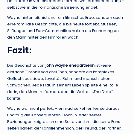
dass Liebe in verschiedenen Formen weiterbestehen kann –
selbst wenn die romantische Beziehung endet.
Wayne hinterließ nicht nur ein filmisches Erbe, sondern auch
eine familiäre Geschichte, die bis heute fortlebt. Museen,
Stiftungen und Fan-Communities halten die Erinnerung an
den Mann hinter den Filmrollen wach.
Fazit:
Die Geschichte von
john wayne ehepartnerin
ist keine
einfache Chronik von drei Ehen, sondern ein komplexes
Geflecht aus Liebe, Loyalität, Ruhm und menschlichen
Schwächen. Jede Frau in seinem Leben spielte eine Rolle
darin, den Mann zu formen, den die Welt als „The Duke“
kannte.
Wayne war nicht perfekt – er machte Fehler, lernte daraus
und trug die Konsequenzen. Doch in jeder seiner
Beziehungen zeigte sich eine Seite von ihm, die seine Fans
selten sahen: der Familienmensch, der Freund, der Partner.