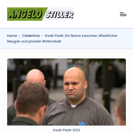
Skip
a
to
content
n
Home
-
Celebrities
-
Kadir Padir: Ein Name zwischen öffentlicher
g
Neugier und privater Wirklichkeit
e
l
o
s
t
il
l
e
r
Kadir Padir 2012