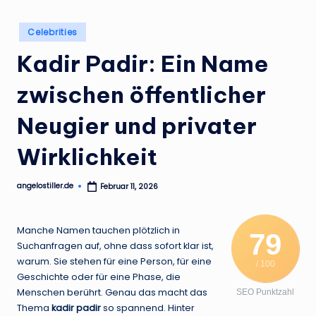
.
d
Posted
Celebrities
in
e
Kadir Padir: Ein Name
zwischen öffentlicher
Neugier und privater
Wirklichkeit
angelostiller.de
Februar 11, 2026
Posted
by
Manche Namen tauchen plötzlich in
79
Suchanfragen auf, ohne dass sofort klar ist,
warum. Sie stehen für eine Person, für eine
/ 100
Geschichte oder für eine Phase, die
Menschen berührt. Genau das macht das
SEO Punktzahl
Thema
kadir padir
so spannend. Hinter