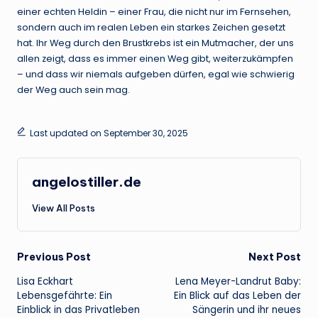
einer echten Heldin – einer Frau, die nicht nur im Fernsehen,
sondern auch im realen Leben ein starkes Zeichen gesetzt
hat. Ihr Weg durch den Brustkrebs ist ein Mutmacher, der uns
allen zeigt, dass es immer einen Weg gibt, weiterzukämpfen
– und dass wir niemals aufgeben dürfen, egal wie schwierig
der Weg auch sein mag.
Last updated on September 30, 2025
angelostiller.de
View All Posts
Post
Previous Post
Next Post
Lisa Eckhart
Lena Meyer-Landrut Baby:
navigation
Lebensgefährte: Ein
Ein Blick auf das Leben der
Einblick in das Privatleben
Sängerin und ihr neues