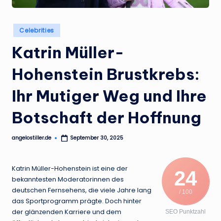
.
d
Posted
Celebrities
e
in
Katrin Müller-
Hohenstein Brustkrebs:
Ihr Mutiger Weg und Ihre
Botschaft der Hoffnung
angelostiller.de
September 30, 2025
Posted
by
Katrin Müller-Hohenstein ist eine der
24
bekanntesten Moderatorinnen des
deutschen Fernsehens, die viele Jahre lang
/ 100
das Sportprogramm prägte. Doch hinter
der glänzenden Karriere und dem
SEO Punktzahl