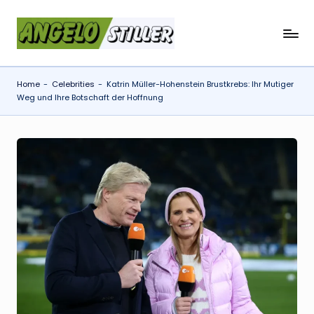
Skip
a
to
content
n
Home
-
Celebrities
-
Katrin Müller-Hohenstein Brustkrebs: Ihr Mutiger
g
Weg und Ihre Botschaft der Hoffnung
e
l
o
s
t
il
l
e
r