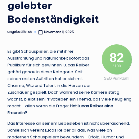
.
gelebter
d
Bodenständigkeit
e
angelostiller.de
November 11, 2025
Posted
by
Es gibt Schauspieler, die mit ihrer
82
Ausstrahlung und Natürlichkeit sofort das
Publikum für sich gewinnen. Lucas Reiber
/ 100
gehört genau in diese Kategorie. Seit
seinen ersten Auftritten hat er sich mit
SEO Punktzahl
Charme, Witz und Talent in die Herzen der
Zuschauer gespielt. Doch während seine Karriere stetig
wächst, bleibt sein Privatleben ein Thema, das viele neugierig
macht – allen voran die Frage:
Hat Lucas Reiber eine
Freundin?
Das Interesse an seinem Liebesleben ist nicht überraschend.
Schließlich vereint Lucas Reiber all das, was viele an
modernen Schauspielern bewundern – Erfolg, Humor und