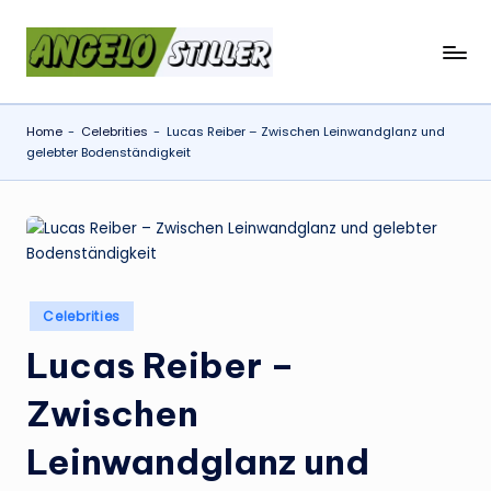
Skip
a
to
content
n
Home
-
Celebrities
-
Lucas Reiber – Zwischen Leinwandglanz und
g
gelebter Bodenständigkeit
e
l
o
s
Posted
t
Celebrities
in
il
Lucas Reiber –
l
Zwischen
e
Leinwandglanz und
r