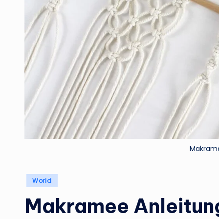
Makrame
Posted
World
in
Makramee Anleitung