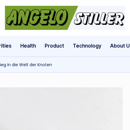
a
n
g
ities
Health
Product
Technology
About U
e
ieg in die Welt der Knoten
l
o
s
t
il