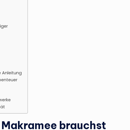
iger
e Anleitung
Abenteuer
werke
tät
ür Makramee brauchst