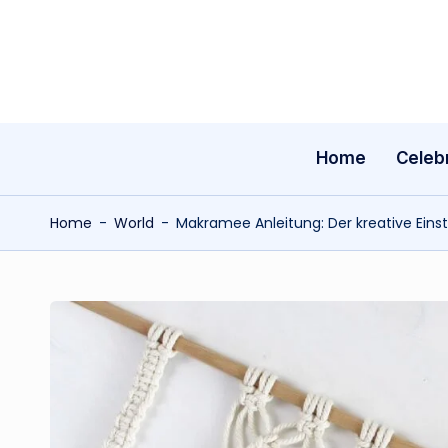
Skip
to
content
Home
Celebr
Home
-
World
-
Makramee Anleitung: Der kreative Einst