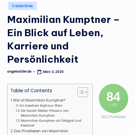
.
Posted
Celebrities
in
d
Maximilian Kumptner –
e
Ein Blick auf Leben,
Karriere und
Persönlichkeit
angelostiller.de
März 3, 2026
Posted
by
Table of Contents
84
Wer ist Maximilian Kumptner?
/ 100
Ein kreativer Kopf aus Wien
Die Social-Media-Präsenz von
Maximilian Kumptner
SEO Punktzahl
Maximilian Kumptner als Fotograf und
Kreativer
Das Privatleben von Maximilian