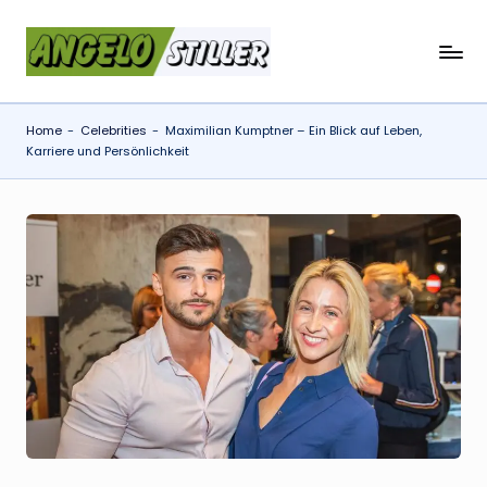
Skip
a
to
content
n
Home
-
Celebrities
-
Maximilian Kumptner – Ein Blick auf Leben,
g
Karriere und Persönlichkeit
e
l
o
s
t
il
l
e
r