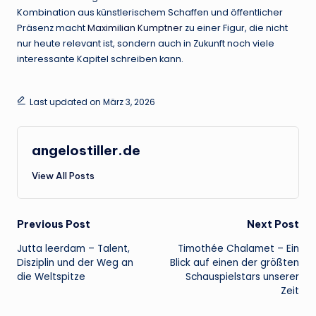
Kombination aus künstlerischem Schaffen und öffentlicher
Präsenz macht
Maximilian Kumptner
zu einer Figur, die nicht
nur heute relevant ist, sondern auch in Zukunft noch viele
interessante Kapitel schreiben kann.
Last updated on März 3, 2026
angelostiller.de
View All Posts
Post
Previous Post
Next Post
Jutta leerdam – Talent,
Timothée Chalamet – Ein
navigation
Disziplin und der Weg an
Blick auf einen der größten
die Weltspitze
Schauspielstars unserer
Zeit