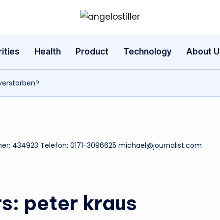
a
n
ities
Health
Product
Technology
About U
g
 verstorben?
e
l
o
er: 434923 Telefon: 0171-3096625 michael@journalist.com
s
t
il
s: peter kraus
l