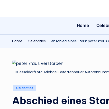
Skip
to
Home
Celebr
content
Home
-
Celebrities
-
Abschied eines Stars: peter kraus
DuesseldorfFoto: Michael Gstettenbauer Autorennumm
Posted
Celebrities
in
Abschied eines Star