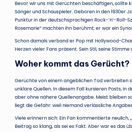
Bevor wir uns mit Gerüchten beschäftigen, sollte kl
Sänger und Schauspieler. Geboren in den 1930er Ja
Punk­tur in der deutschsprachigen Rock-’n’-Roll-Sz
Rosemarie“ machten ihn berühmt; er war ein Synony
Schon damals verband er Pop mit Hollywood-Charm
Herzen vieler Fans präsent. Sein Stil, seine Stimm
Woher kommt das Gerücht?
Gerüchte von einem angeblichen Tod verbreiten sic
unklare Quellen. In diesem Fall kursieren Posts, in
aber ohne nähere Quellenangabe. Meist bleiben s
liegt die Gefahr: weil niemand verlässliche Angaben 
Viele erinnern sich: Ein Fan kommentierte neulich, „I
Beitrag so klang, als sei es Fakt. Aber war es das 