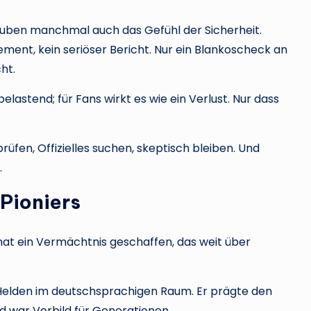
auben manchmal auch das Gefühl der Sicherheit.
tement, kein seriöser Bericht. Nur ein Blankoscheck an
ht.
lastend; für Fans wirkt es wie ein Verlust. Nur dass
üfen, Offizielles suchen, skeptisch bleiben. Und
.
Pioniers
s hat ein Vermächtnis geschaffen, das weit über
l-Helden im deutschsprachigen Raum. Er prägte den
nd war Vorbild für Generationen.