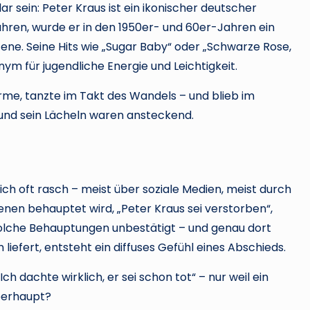
ar sein: Peter Kraus ist ein ikonischer deutscher
hren, wurde er in den 1950er- und 60er-Jahren ein
ene. Seine Hits wie „Sugar Baby“ oder „Schwarze Rose,
m für jugendliche Energie und Leichtigkeit.
e, tanzte im Takt des Wandels – und blieb im
e und sein Lächeln waren ansteckend.
h oft rasch – meist über soziale Medien, meist durch
 denen behauptet wird, „Peter Kraus sei verstorben“,
olche Behauptungen unbestätigt – und genau dort
liefert, entsteht ein diffuses Gefühl eines Abschieds.
ch dachte wirklich, er sei schon tot“ – nur weil ein
überhaupt?