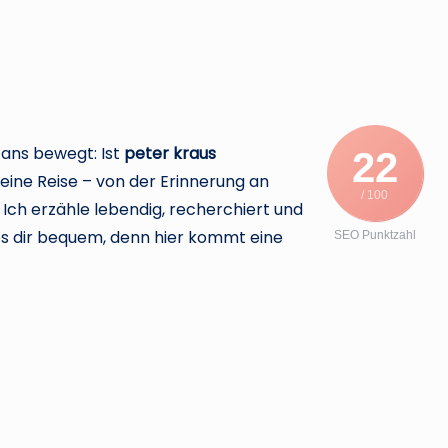
e
r
.
d
 Fans bewegt: Ist
peter kraus
22
f eine Reise – von der Erinnerung an
e
/ 100
 Ich erzähle lebendig, recherchiert und
es dir bequem, denn hier kommt eine
SEO Punktzahl