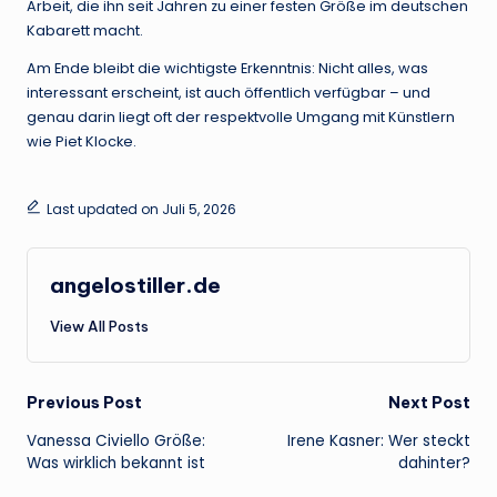
Arbeit, die ihn seit Jahren zu einer festen Größe im deutschen
Kabarett macht.
Am Ende bleibt die wichtigste Erkenntnis: Nicht alles, was
interessant erscheint, ist auch öffentlich verfügbar – und
genau darin liegt oft der respektvolle Umgang mit Künstlern
wie Piet Klocke.
Last updated on Juli 5, 2026
angelostiller.de
View All Posts
Post
Previous Post
Next Post
Vanessa Civiello Größe:
Irene Kasner: Wer steckt
navigation
Was wirklich bekannt ist
dahinter?