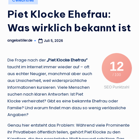
Celebrities
.
in
Piet Klocke Ehefrau:
d
e
Was wirklich bekannt ist
angelostiller.de
Juli 5, 2026
Posted
by
Die Frage nach der
„Piet Klocke Ehefrau“
12
taucht im Internet immer wieder auf – oft
aus echter Neugier, manchmal aber auch
/ 100
aus Unsicherheit, weil widersprüchliche
Informationen kursieren. Viele Menschen
SEO Punktzahl
suchen nach klaren Antworten: Ist Piet
Klocke verheiratet? Gibt es eine bekannte Ehefrau oder
Familie? Und warum findet man dazu so wenig verlässliche
Angaben?
Genau hier entsteht das Problem: Während viele Prominente
ihr Privatleben öffentlich teilen, gehört Piet Klocke zu den
Künstlern, die ihre persönliche Welt bewusst schützen. Das