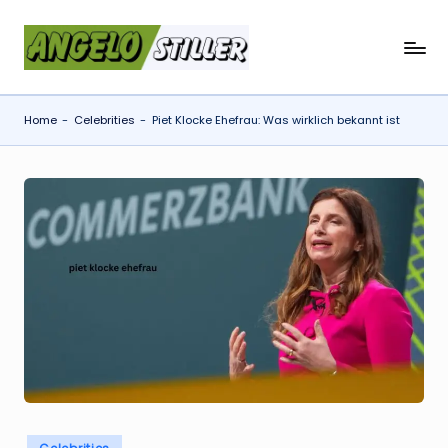
Skip
a
to
content
n
Home
-
Celebrities
-
Piet Klocke Ehefrau: Was wirklich bekannt ist
g
e
l
o
s
t
il
l
e
r
Posted