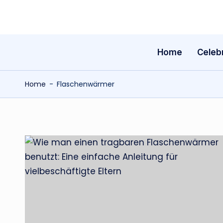
Skip
to
Home
Celebr
content
Home
-
Flaschenwärmer