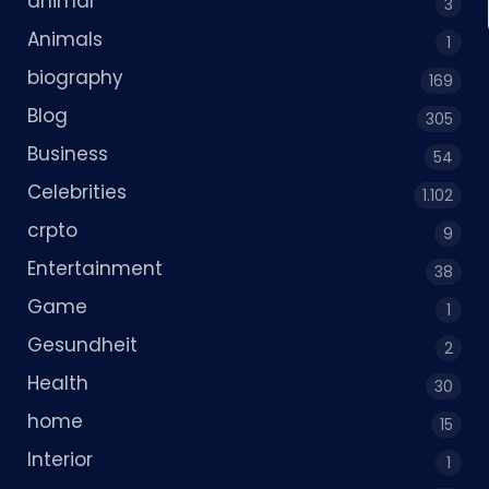
animal
3
Animals
1
biography
169
Blog
305
Business
54
Celebrities
1.102
crpto
9
Entertainment
38
Game
1
Gesundheit
2
Health
30
home
15
Interior
1