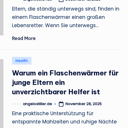
Posted
e
by
Eltern, die ständig unterwegs sind, finden in
einem Flaschenwärmer einen großen
r
Lebensretter. Wenn Sie unterwegs…
.
Read More
d
e
Posted
Health
in
Warum ein Flaschenwärmer für
junge Eltern ein
unverzichtbarer Helfer ist
angelostiller.de
November 28, 2025
Posted
by
Eine praktische Unterstützung für
entspannte Mahlzeiten und ruhige Nächte