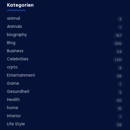
Kategorien
animal
3
Animals
1
biography
167
Blog
305
Business
54
Celebrities
1.101
crpto
9
Entertainment
38
Game
1
Gesundheit
2
Health
30
home
15
Interior
1
Life Style
39