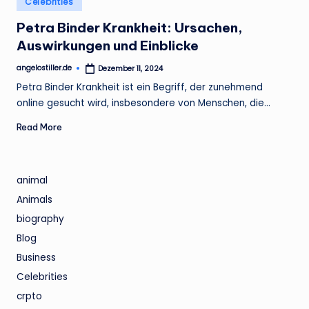
Celebrities
.
in
Petra Binder Krankheit: Ursachen,
d
Auswirkungen und Einblicke
e
angelostiller.de
Dezember 11, 2024
Posted
by
Petra Binder Krankheit ist ein Begriff, der zunehmend
online gesucht wird, insbesondere von Menschen, die…
Read More
animal
Animals
biography
Blog
Business
Celebrities
crpto