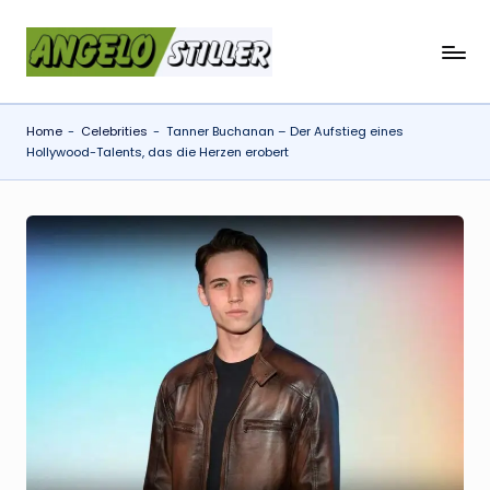
Skip
a
to
content
n
Home
-
Celebrities
-
Tanner Buchanan – Der Aufstieg eines
g
Hollywood-Talents, das die Herzen erobert
e
l
o
s
t
il
l
e
r