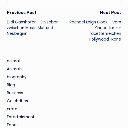
Post
Previous Post
Next Post
Didi Ganshofer – Ein Leben
Rachael Leigh Cook – Vom
navigation
zwischen Musik, Mut und
Kinderstar zur
Neubeginn
facettenreichen
Hollywood-Ikone
animal
Animals
biography
Blog
Business
Celebrities
crpto
Entertainment
Foods