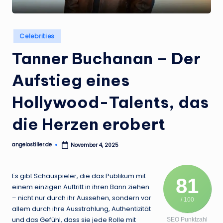
.
d
Posted
e
Celebrities
in
Tanner Buchanan – Der
Aufstieg eines
Hollywood-Talents, das
die Herzen erobert
angelostiller.de
November 4, 2025
Posted
by
Es gibt Schauspieler, die das Publikum mit
81
einem einzigen Auftritt in ihren Bann ziehen
– nicht nur durch ihr Aussehen, sondern vor
/ 100
allem durch ihre Ausstrahlung, Authentizität
und das Gefühl, dass sie jede Rolle mit
SEO Punktzahl