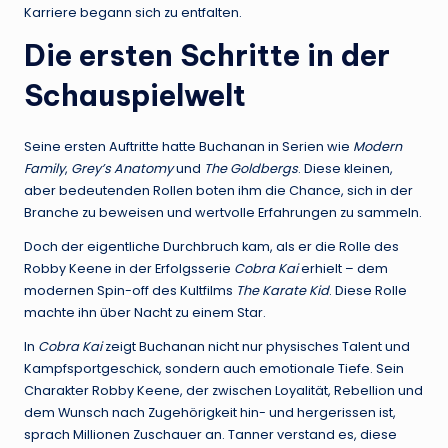
Karriere begann sich zu entfalten.
Die ersten Schritte in der
Schauspielwelt
Seine ersten Auftritte hatte Buchanan in Serien wie
Modern
Family
,
Grey’s Anatomy
und
The Goldbergs
. Diese kleinen,
aber bedeutenden Rollen boten ihm die Chance, sich in der
Branche zu beweisen und wertvolle Erfahrungen zu sammeln.
Doch der eigentliche Durchbruch kam, als er die Rolle des
Robby Keene in der Erfolgsserie
Cobra Kai
erhielt – dem
modernen Spin-off des Kultfilms
The Karate Kid
. Diese Rolle
machte ihn über Nacht zu einem Star.
In
Cobra Kai
zeigt Buchanan nicht nur physisches Talent und
Kampfsportgeschick, sondern auch emotionale Tiefe. Sein
Charakter Robby Keene, der zwischen Loyalität, Rebellion und
dem Wunsch nach Zugehörigkeit hin- und hergerissen ist,
sprach Millionen Zuschauer an. Tanner verstand es, diese