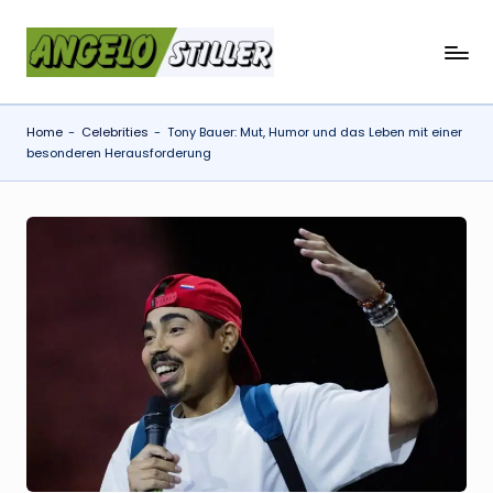
Skip
a
to
content
n
Home
-
Celebrities
-
Tony Bauer: Mut, Humor und das Leben mit einer
g
besonderen Herausforderung
e
l
o
s
t
il
l
e
r