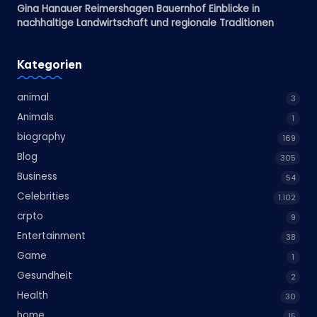
Gina Hanauer Reimershagen Bauernhof Einblicke in
nachhaltige Landwirtschaft und regionale Traditionen
Kategorien
animal
3
Animals
1
biography
169
Blog
305
Business
54
Celebrities
1.102
crpto
9
Entertainment
38
Game
1
Gesundheit
2
Health
30
home
15