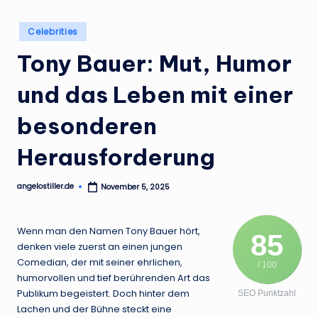
.
d
Posted
Celebrities
in
e
Tony Bauer: Mut, Humor
und das Leben mit einer
besonderen
Herausforderung
angelostiller.de
November 5, 2025
Posted
by
Wenn man den Namen Tony Bauer hört,
85
denken viele zuerst an einen jungen
Comedian, der mit seiner ehrlichen,
/ 100
humorvollen und tief berührenden Art das
Publikum begeistert. Doch hinter dem
SEO Punktzahl
Lachen und der Bühne steckt eine