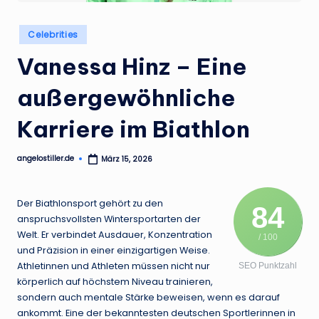
.
d
Posted
Celebrities
in
e
Vanessa Hinz – Eine
außergewöhnliche
Karriere im Biathlon
angelostiller.de
März 15, 2026
Posted
by
Der Biathlonsport gehört zu den
84
anspruchsvollsten Wintersportarten der
Welt. Er verbindet Ausdauer, Konzentration
/ 100
und Präzision in einer einzigartigen Weise.
Athletinnen und Athleten müssen nicht nur
SEO Punktzahl
körperlich auf höchstem Niveau trainieren,
sondern auch mentale Stärke beweisen, wenn es darauf
ankommt. Eine der bekanntesten deutschen Sportlerinnen in