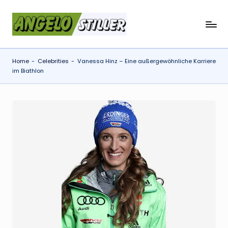
Skip
a
to
content
n
Home
-
Celebrities
-
Vanessa Hinz – Eine außergewöhnliche Karriere
g
im Biathlon
e
l
o
s
t
il
l
e
r