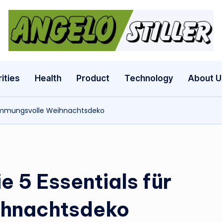
a
n
g
ities
Health
Product
Technology
About U
e
 stimmungsvolle Weihnachtsdeko
l
o
s
e 5 Essentials für
t
ihnachtsdeko
il