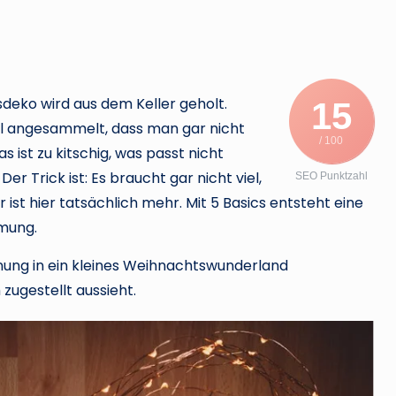
l
e
r
sdeko wird aus dem Keller geholt.
15
.
iel angesammelt, dass man gar nicht
/ 100
d
 ist zu kitschig, was passt nicht
Trick ist: Es braucht gar nicht viel,
SEO Punktzahl
e
st hier tatsächlich mehr. Mit 5 Basics entsteht eine
mmung.
hnung in ein kleines Weihnachtswunderland
zugestellt aussieht.