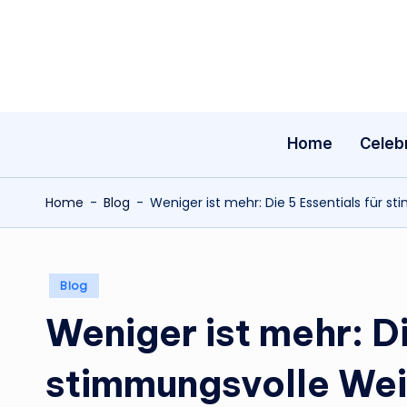
Skip
to
content
Home
Celebr
Home
-
Blog
-
Weniger ist mehr: Die 5 Essentials für
Posted
Blog
in
Weniger ist mehr: Di
stimmungsvolle We