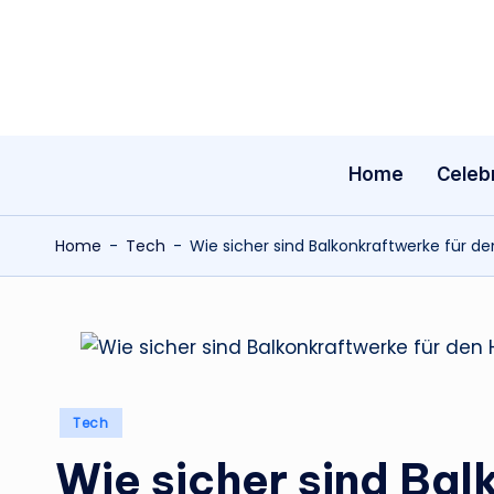
Skip
to
content
Home
Celebr
Home
-
Tech
-
Wie sicher sind Balkonkraftwerke für 
Posted
Tech
in
Wie sicher sind Bal