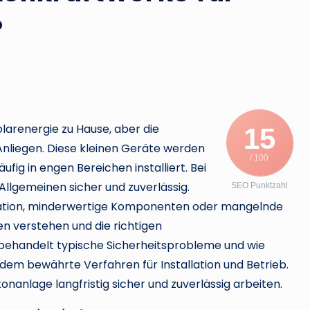
l
?
e
r
.
d
larenergie zu Hause, aber die
15
s Anliegen. Diese kleinen Geräte werden
e
/ 100
ig in engen Bereichen installiert. Bei
 Allgemeinen sicher und zuverlässig.
SEO Punktzahl
llation, minderwertige Komponenten oder mangelnde
n verstehen und die richtigen
 behandelt typische Sicherheitsprobleme und wie
rdem bewährte Verfahren für Installation und Betrieb.
nanlage langfristig sicher und zuverlässig arbeiten.