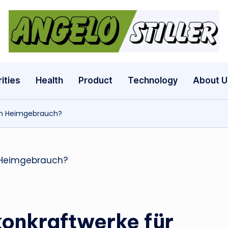
a
n
g
ities
Health
Product
Technology
About U
e
den Heimgebrauch?
l
o
s
t
il
konkraftwerke für