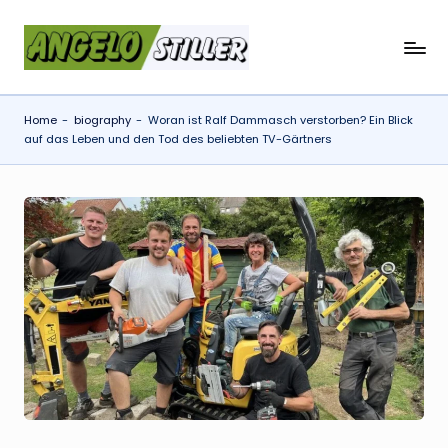
Skip
a
to
content
n
Home
-
biography
-
Woran ist Ralf Dammasch verstorben? Ein Blick
g
auf das Leben und den Tod des beliebten TV-Gärtners
e
l
o
s
t
il
l
e
r