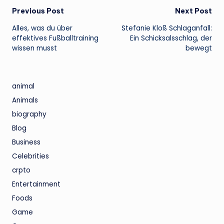
Post
Previous Post
Next Post
Alles, was du über
Stefanie Kloß Schlaganfall:
navigation
effektives Fußballtraining
Ein Schicksalsschlag, der
wissen musst
bewegt
animal
Animals
biography
Blog
Business
Celebrities
crpto
Entertainment
Foods
Game