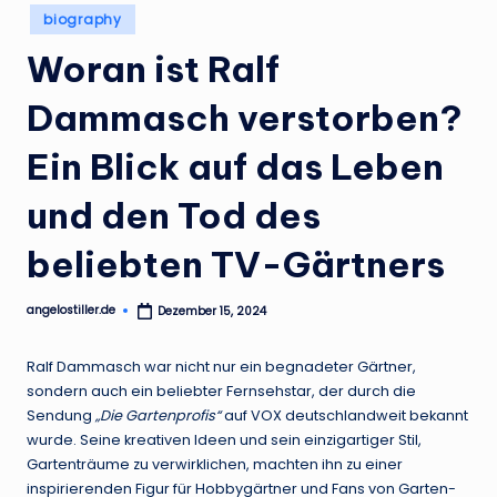
.
Posted
biography
in
d
Woran ist Ralf
e
Dammasch verstorben?
Ein Blick auf das Leben
und den Tod des
beliebten TV-Gärtners
angelostiller.de
Dezember 15, 2024
Posted
by
Ralf Dammasch war nicht nur ein begnadeter Gärtner,
sondern auch ein beliebter Fernsehstar, der durch die
Sendung
„Die Gartenprofis“
auf VOX deutschlandweit bekannt
wurde. Seine kreativen Ideen und sein einzigartiger Stil,
Gartenträume zu verwirklichen, machten ihn zu einer
inspirierenden Figur für Hobbygärtner und Fans von Garten-