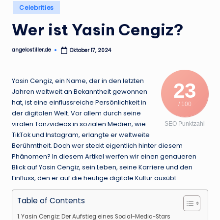
.
Posted
Celebrities
in
d
Wer ist Yasin Cengiz?
e
angelostiller.de
Oktober 17, 2024
Posted
by
Yasin Cengiz, ein Name, der in den letzten
23
Jahren weltweit an Bekanntheit gewonnen
hat, ist eine einflussreiche Persönlichkeit in
/ 100
der digitalen Welt. Vor allem durch seine
viralen Tanzvideos in sozialen Medien, wie
SEO Punktzahl
TikTok und Instagram, erlangte er weltweite
Berühmtheit. Doch wer steckt eigentlich hinter diesem
Phänomen? In diesem Artikel werfen wir einen genaueren
Blick auf Yasin Cengiz, sein Leben, seine Karriere und den
Einfluss, den er auf die heutige digitale Kultur ausübt.
Table of Contents
Yasin Cengiz: Der Aufstieg eines Social-Media-Stars