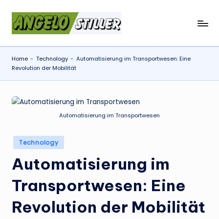
Skip
a
to
content
n
Home
-
Technology
-
Automatisierung im Transportwesen: Eine
g
Revolution der Mobilität
e
l
o
Automatisierung im Transportwesen
s
Posted
t
Technology
in
il
Automatisierung im
l
Transportwesen: Eine
e
Revolution der Mobilität
r